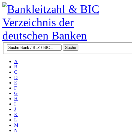
A
B
C
D
E
F
G
H
I
J
K
L
M
N