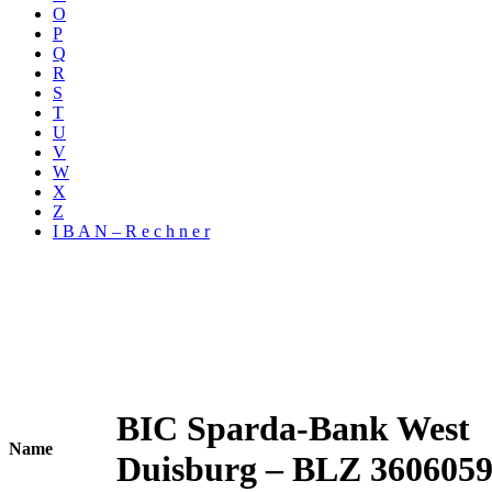
O
P
Q
R
S
T
U
V
W
X
Z
I B A N – R e c h n e r
BIC Sparda-Bank West
Name
Duisburg – BLZ 360605