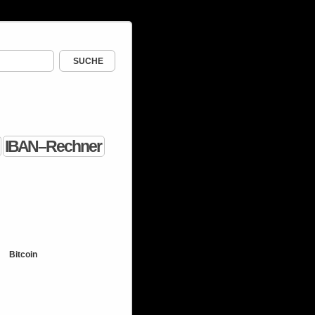
I B A N – R e c h n e r
Bitcoin