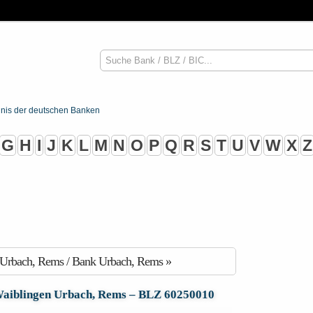
G
H
I
J
K
L
M
N
O
P
Q
R
S
T
U
V
W
X
Z
 Urbach, Rems / Bank Urbach, Rems »
Waiblingen Urbach, Rems – BLZ 60250010