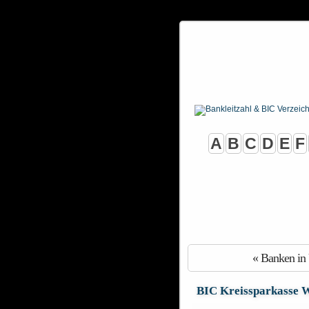
A
B
C
D
E
F
« Banken in
BIC Kreissparkasse 