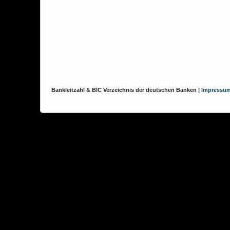
Bankleitzahl & BIC Verzeichnis der deutschen Banken |
Impressu
Diese Website verwendet Cookies, um das Nutzererlebnis zu verbessern.
Cookies