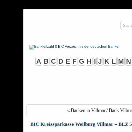
A
B
C
D
E
F
G
H
I
J
K
L
M
N
« Banken in Villmar / Bank Villma
BIC Kreissparkasse Weilburg Villmar – BLZ 