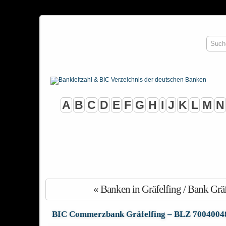
A
B
C
D
E
F
G
H
I
J
K
L
M
N
« Banken in Gräfelfing / Bank Gräf
BIC Commerzbank Gräfelfing – BLZ 7004004