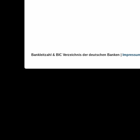
Bankleitzahl & BIC Verzeichnis der deutschen Banken |
Impressu
Diese Website verwendet Cookies, um das Nutzererlebnis zu verbessern.
Cookies