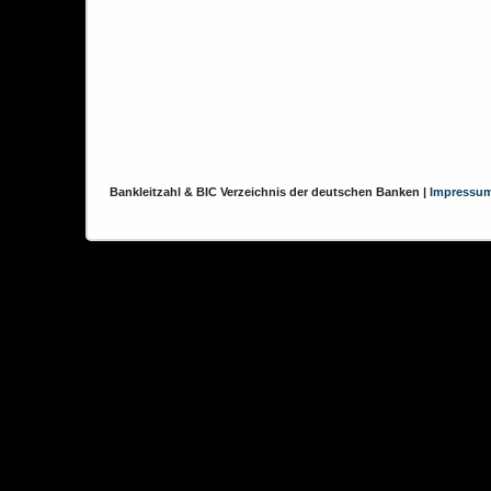
Bankleitzahl & BIC Verzeichnis der deutschen Banken |
Impressu
Diese Website verwendet Cookies, um das Nutzererlebnis zu verbessern.
Cookies