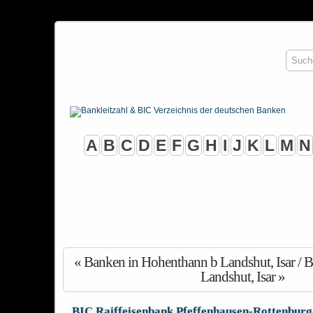
A
B
C
D
E
F
G
H
I
J
K
L
M
N
« Banken in Hohenthann b Landshut, Isar /
Landshut, Isar »
BIC Raiffeisenbank Pfeffenhausen-Rottenbur