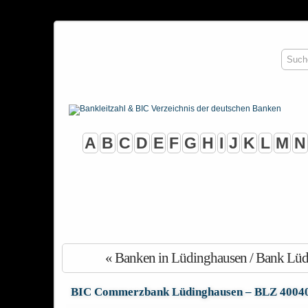
A
B
C
D
E
F
G
H
I
J
K
L
M
N
« Banken in Lüdinghausen / Bank Lü
BIC Commerzbank Lüdinghausen – BLZ 4004